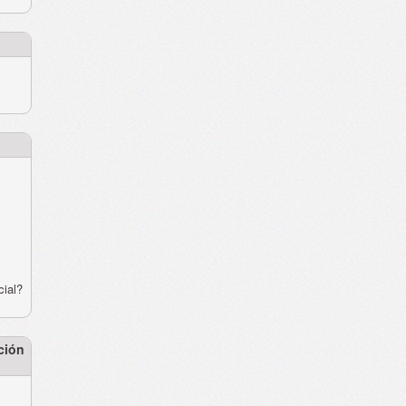
cial?
ción