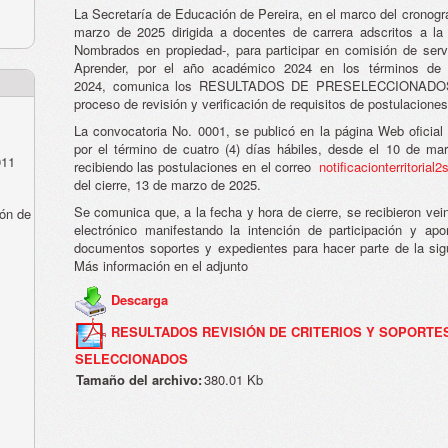
La Secretaría de Educación de Pereira, en el marco del cronog
marzo de 2025 dirigida a docentes de carrera adscritos a la en
Nombrados en propiedad-, para participar en comisión de ser
Aprender, por el año académico 2024 en los términos de 
2024, comunica los RESULTADOS DE PRESELECCIONADOS
proceso de revisión y verificación de requisitos de postulaciones
La convocatoria No. 0001, se publicó en la página Web oficial
por el término de cuatro (4) días hábiles, desde el 10 de ma
011
recibiendo las postulaciones en el correo
notificacionterritori
del cierre, 13 de marzo de 2025.
Se comunica que, a la fecha y hora de cierre, se recibieron v
ón de
electrónico manifestando la intención de participación y ap
documentos soportes y expedientes para hacer parte de la sig
Más información en el adjunto
Descarga
RESULTADOS REVISIÓN DE CRITERIOS Y SOPORTES
SELECCIONADOS
Tamaño del archivo:
380.01 Kb