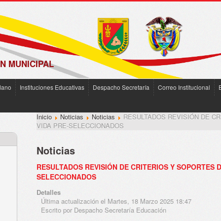
N MUNICIPAL
dano
Instituciones Educativas
Despacho Secretaría
Correo Institucional
Inicio
Noticias
Noticias
RESULTADOS REVISIÓN DE CR
VIDA PRE-SELECCIONADOS
Noticias
RESULTADOS REVISIÓN DE CRITERIOS Y SOPORTES D
SELECCIONADOS
Detalles
Última actualización el Martes, 18 Marzo 2025 18:47
Escrito por Despacho Secretaría Educación