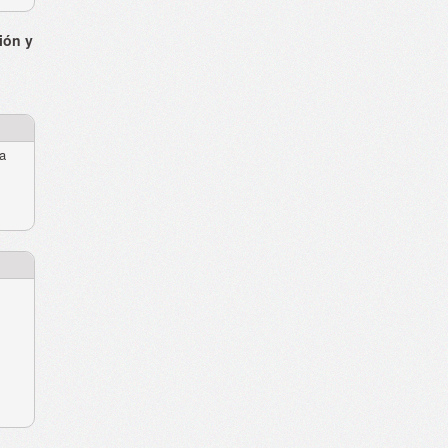
ión y
ra