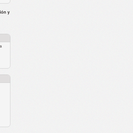
ión y
ra