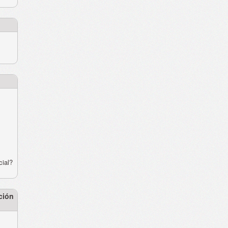
cial?
ción