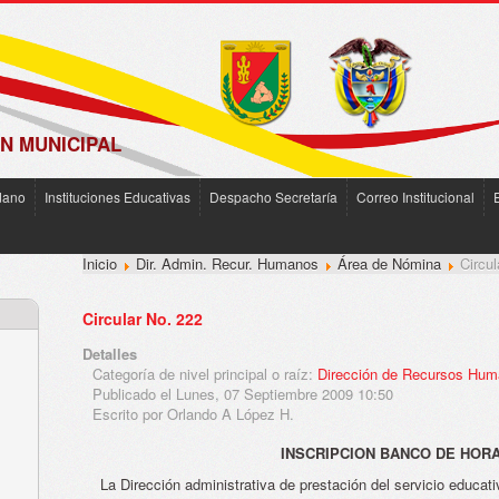
N MUNICIPAL
dano
Instituciones Educativas
Despacho Secretaría
Correo Institucional
Inicio
Dir. Admin. Recur. Humanos
Área de Nómina
Circul
Circular No. 222
Detalles
Categoría de nivel principal o raíz:
Dirección de Recursos Hu
Publicado el Lunes, 07 Septiembre 2009 10:50
Escrito por Orlando A López H.
INSCRIPCION BANCO DE HOR
La Dirección administrativa de prestación del servicio educat